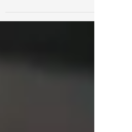
Respuesta rápida: la impresión digital
conviene en tirajes cortos, entregas
urgentes y piezas con datos variables,
porque no requiere planchas ni montaje
previo. El offset conviene cuando el
volumen crece, porque el costo de
preparación se reparte entre más
unidades y el precio por pieza baja. El punto
donde se invierte esa ecuación no es fijo:
cambia según el formato, el número de
tintas, el gramaje y los acabados del
proyecto. La pregunta "cuál imprime mejor"
es la equivoca