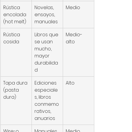
Rústica 
Novelas, 
Medio
encolada 
ensayos, 
(hot melt)
manuales
Rústica 
Libros que 
Medio-
cosida
se usan 
alto
mucho, 
mayor 
durabilida
d
Tapa dura 
Ediciones 
Alto
(pasta 
especiale
dura)
s, libros 
conmemo
rativos, 
anuarios
Wire-o 
Manuales 
Medio