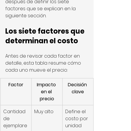
después de definir los siete 
factores que se explican en la 
siguiente sección.
Los siete factores que 
determinan el costo
Antes de revisar cada factor en 
detalle, esta tabla resume cómo 
cada uno mueve el precio:
Factor
Impacto 
Decisión 
en el 
clave
precio
Cantidad 
Muy alto
Define el 
de 
costo por 
ejemplare
unidad