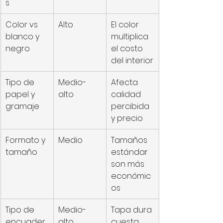
s
Color vs 
Alto
El color 
blanco y 
multiplica 
negro
el costo 
del interior
Tipo de 
Medio-
Afecta 
papel y 
alto
calidad 
gramaje
percibida 
y precio
Formato y 
Medio
Tamaños 
tamaño
estándar 
son más 
económic
os
Tipo de 
Medio-
Tapa dura 
encuader
alto
cuesta 